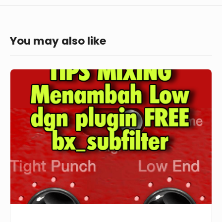
You may also like
Tips
Mixing
:
Menambah
Low
dengan
plugin
FREE
bx_subfilter