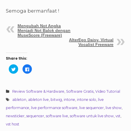
Semoga bermanfaat !
Mengubah Not Angka
Menjadi Not Balok dengan
MuseScore (Freeware)
AlterEgo Daisy, Virtual
Vocalist Freeware
Share this:
C
C
l
l
i
i
c
c
k
k
t
t
o
o
Review Software & Hardware
,
Software Gratis
,
Video Tutorial
s
s
h
h
a
a
ableton
,
ableton live
,
bitwig
,
intone
,
intone solo
,
live
r
r
e
e
performance
,
live performance software
,
live sequencer
,
live show
,
o
o
n
n
newsticker
,
sequencer
,
software live
,
software untuk live show
,
vst
,
T
F
w
a
i
c
vst host
t
e