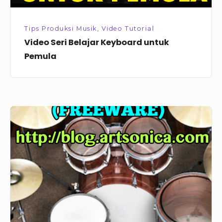
Tips Produksi Musik
,
Video Tutorial
Video Seri Belajar Keyboard untuk
Pemula
MT
Power
Drum
Kit
2,
VSTi
Drum
Freeware