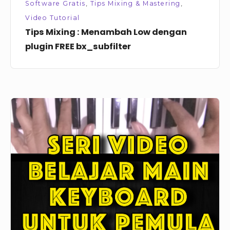
Software Gratis
,
Tips Mixing & Mastering
,
Video Tutorial
Tips Mixing : Menambah Low dengan
plugin FREE bx_subfilter
Video
Seri
Belajar
Keyboard
untuk
Pemula