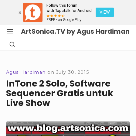
Follow this forum
with Tapatalk for Android
VIEW
FREE - on Google Play
Skip
ArtSonica.TV by Agus Hardiman
SITE
to
NAVIGATION
SHOW
content
SECONDARY
Site Navigation
SIDEBAR
Agus Hardiman
on
July 30, 2015
InTone 2 Solo, Software
Sequencer Gratis untuk
Live Show