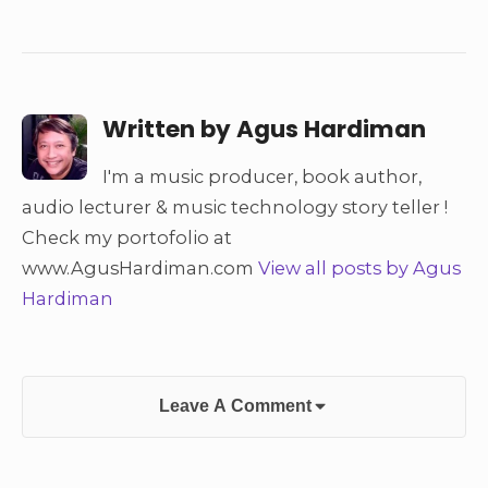
t
b
e
o
r
o
(
k
O
(
p
O
e
p
n
e
s
n
i
s
Written by
Agus Hardiman
n
i
n
n
e
n
w
e
I'm a music producer, book author,
w
w
i
w
audio lecturer & music technology story teller !
n
i
d
n
o
d
Check my portofolio at
w
o
)
w
www.AgusHardiman.com
View all posts by Agus
)
Hardiman
Leave A Comment