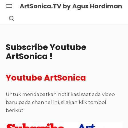
Skip
ArtSonica.TV by Agus Hardiman
SITE
to
NAVIGATION
SHOW
content
SECONDARY
Site Navigation
SIDEBAR
Subscribe Youtube
ArtSonica !
Youtube ArtSonica
Untuk mendapatkan notifikasi saat ada video
baru pada channel ini, silakan klik tombol
berikut :