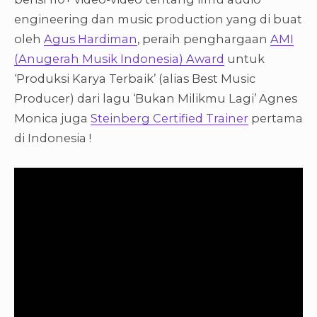
engineering dan music production yang di buat
oleh
Agus Hardiman
, peraih penghargaan
AMI
(Anugerah Musik Indonesia) Award
untuk
‘Produksi Karya Terbaik’ (alias Best Music
Producer) dari lagu ‘Bukan Milikmu Lagi’ Agnes
Monica juga
Steinberg Certified Trainer
pertama
di Indonesia !