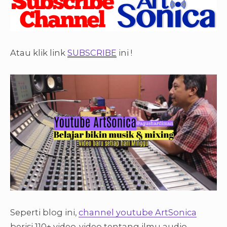
Atau klik link
SUBSCRIBE
ini !
Seperti blog ini,
channel youtube ArtSonica
berisi 110+ video-video tentang ilmu audio