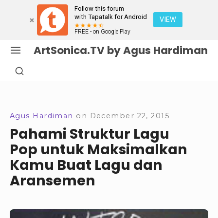
Follow this forum
with Tapatalk for Android
VIEW
FREE - on Google Play
Skip
ArtSonica.TV by Agus Hardiman
SITE
to
NAVIGATION
SHOW
content
SECONDARY
Site Navigation
SIDEBAR
Agus Hardiman
on
December 22, 2015
Pahami Struktur Lagu
Pop untuk Maksimalkan
Kamu Buat Lagu dan
Aransemen