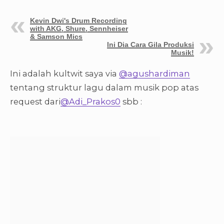
Kevin Dwi's Drum Recording
with AKG, Shure, Sennheiser
& Samson Mics
Ini Dia Cara Gila Produksi
Musik!
Ini adalah kultwit saya via
@agushardiman
tentang struktur lagu dalam musik pop atas
request dari
@Adi_Prakos0
sbb :