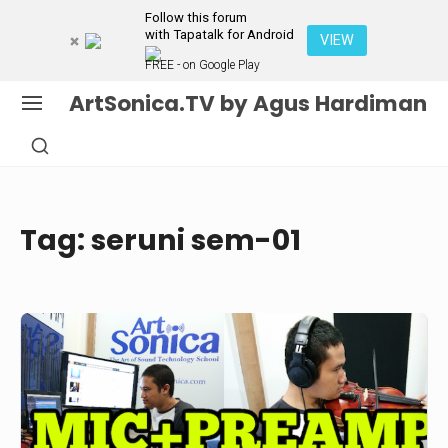
Follow this forum
with Tapatalk for Android
VIEW
FREE - on Google Play
Skip
ArtSonica.TV by Agus Hardiman
SITE
to
NAVIGATION
SHOW
content
SECONDARY
Site Navigation
SIDEBAR
Tag:
seruni sem-01
Cara
Merekam
BIOLA
dengan
Hasil